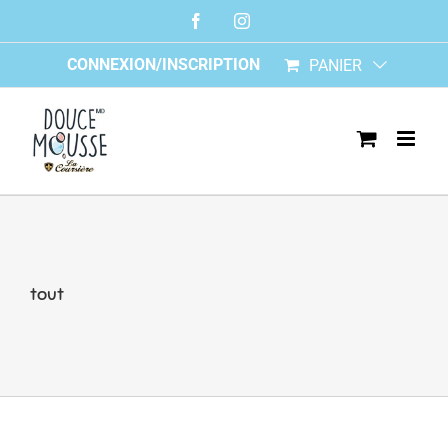
Skip
Facebook
Instagram
to
content
CONNEXION/INSCRIPTION
PANIER
tout