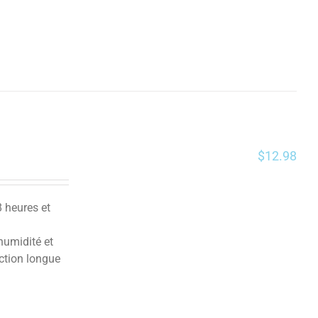
$
12.98
8 heures et
humidité et
ction longue