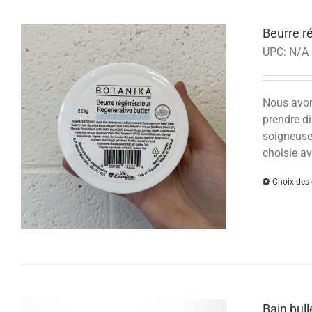
Beurre r
UPC:
N/A
Nous avons
prendre di
soigneusem
choisie av
Choix des 
Bain bul