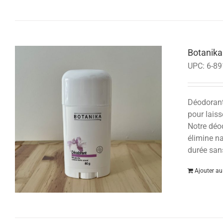
Botanika
UPC:
6-89
Déodorants
pour laiss
Notre déod
élimine na
durée san
Ajouter au