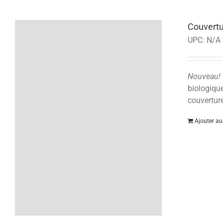
Couvertu
UPC:
N/A
Nouveau!
biologique
couvertur
Ajouter au