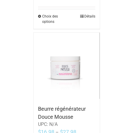
Choix des
Détails
options
Beurre régénérateur
Douce Mousse
UPC:
N/A
$
16.98
$
27.98
–