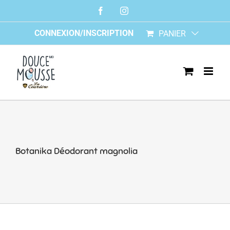
Skip
Facebook
Instagram
to
content
CONNEXION/INSCRIPTION
PANIER
Botanika Déodorant magnolia