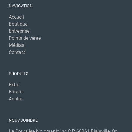
NAVIGATION
Accueil
Boutique
Entreprise
Points de vente
Médias
Contact
PRODUITS
Bébé
Enfant
Adulte
NOUS JOINDRE
La Coursière bio organic inc C.P. 68061 Blainville, Qc