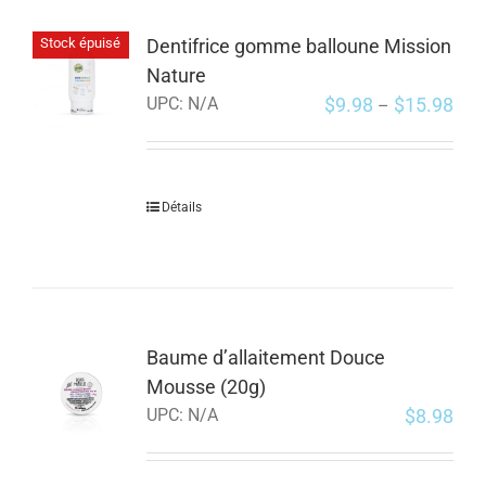
Dentifrice gomme balloune Mission
Stock épuisé
Nature
$
9.98
$
15.98
UPC:
N/A
–
Détails
Baume d’allaitement Douce
Mousse (20g)
$
8.98
UPC:
N/A