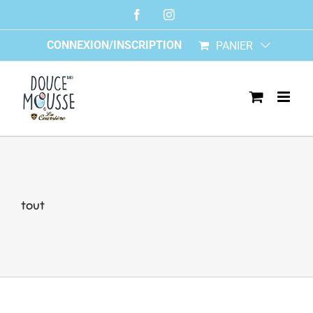
Skip
Facebook
Instagram
to
content
CONNEXION/INSCRIPTION
PANIER
tout