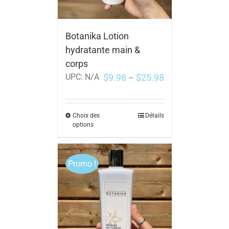
Botanika Lotion
hydratante main &
corps
$
9.98
$
25.98
UPC:
N/A
–
Choix des
Détails
options
Promo !