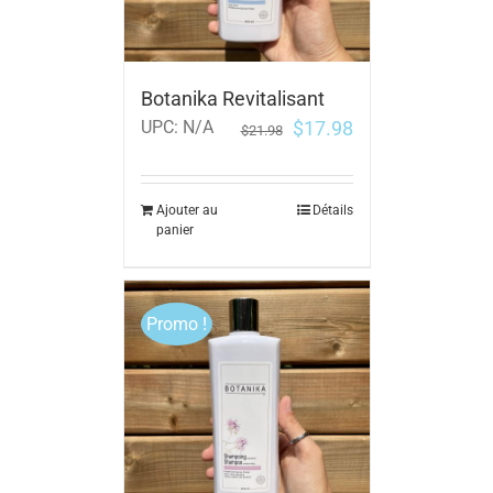
Botanika Revitalisant
$
17.98
UPC:
N/A
$
21.98
Ajouter au
Détails
panier
Promo !