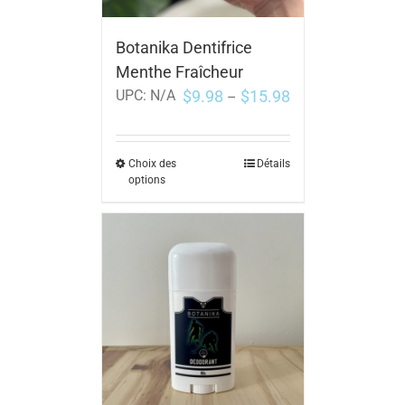
Botanika Dentifrice
Menthe Fraîcheur
$
9.98
$
15.98
UPC:
N/A
–
Choix des
Détails
options