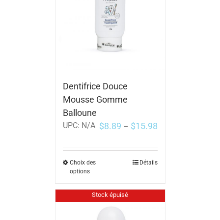
Dentifrice Douce
Mousse Gomme
Balloune
$
8.89
$
15.98
UPC:
N/A
–
Choix des
Détails
options
Stock épuisé