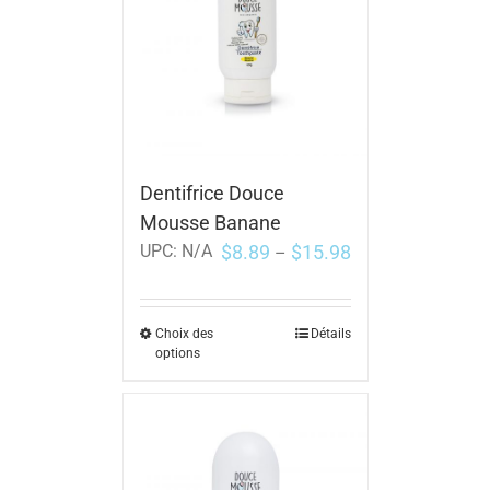
Dentifrice Douce
Mousse Banane
$
8.89
$
15.98
UPC:
N/A
–
Choix des
Détails
options