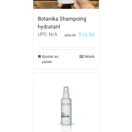
Botanika Shampoing
hydratant
$
16.98
UPC:
N/A
$
20.98
Ajouter au
Détails
panier