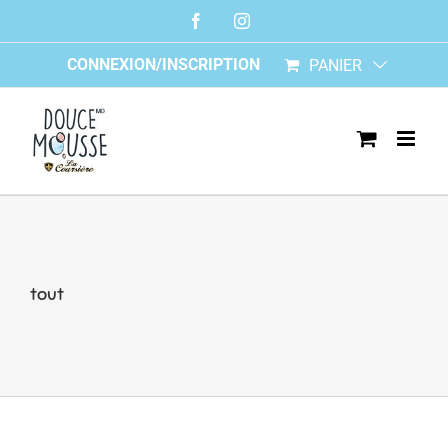
Skip
Facebook
Instagram
to
content
CONNEXION/INSCRIPTION
PANIER
tout