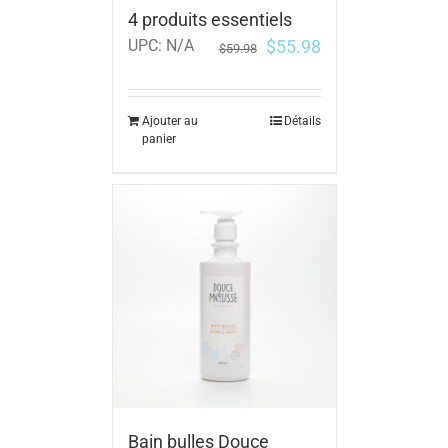
4 produits essentiels
$
55.98
UPC:
N/A
$
59.98
Ajouter au
Détails
panier
Bain bulles Douce