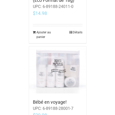
(Eco Format de 18g)
UPC:
6-89188-24011-0
$
14.98
Ajouter au
Détails
panier
Bébé en voyage!
UPC:
6-89188-28001-7