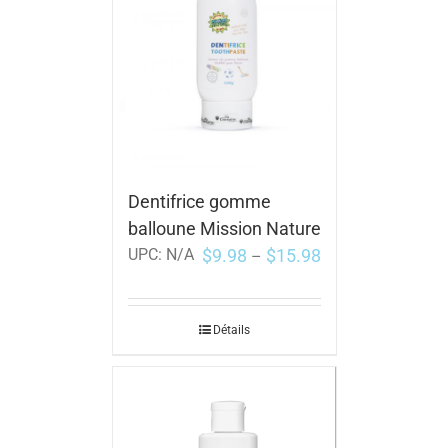
Dentifrice gomme
balloune Mission Nature
$
9.98
$
15.98
UPC:
N/A
–
Détails