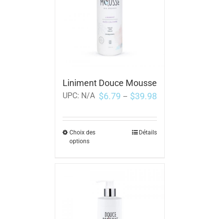
Liniment Douce Mousse
$
6.79
$
39.98
UPC:
N/A
–
Choix des
Détails
options