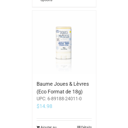
options
Baume Joues & Lèvres
(Eco Format de 18g)
UPC:
6-89188-24011-0
$
14.98
Ajouter au
Détails