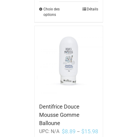
Choix des
Détails
options
Dentifrice Douce
Mousse Gomme
Balloune
$
8.89
$
15.98
UPC:
N/A
–