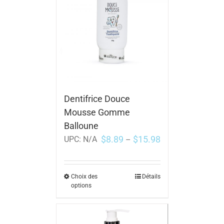
Dentifrice Douce
Mousse Gomme
Balloune
$
8.89
$
15.98
UPC:
N/A
–
Choix des
Détails
options