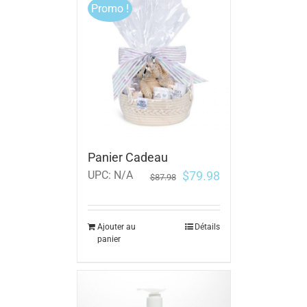
Promo !
Panier Cadeau
$
79.98
UPC:
N/A
$
87.98
Ajouter au
Détails
panier