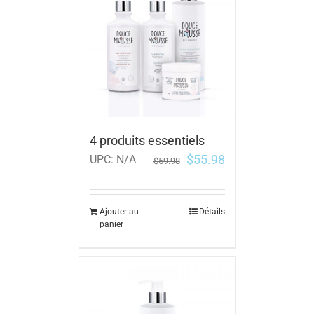
4 produits essentiels
$
55.98
UPC:
N/A
$
59.98
Ajouter au
Détails
panier