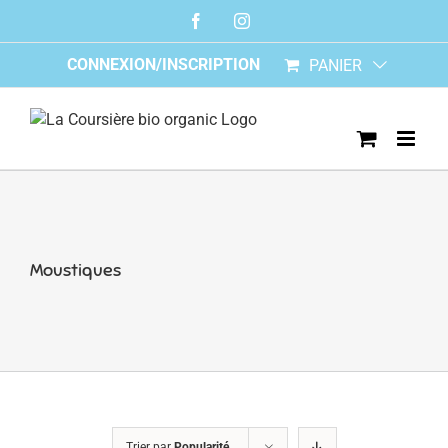
Skip
Facebook
Instagram
to
content
CONNEXION/INSCRIPTION
PANIER
Moustiques
Trier par
Popularité