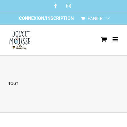
Skip
Facebook
Instagram
to
content
CONNEXION/INSCRIPTION
PANIER
tout