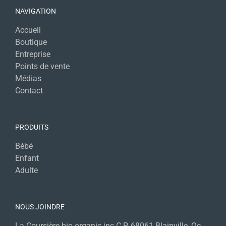
NAVIGATION
Accueil
Boutique
Entreprise
Points de vente
Médias
Contact
PRODUITS
Bébé
Enfant
Adulte
NOUS JOINDRE
La Coursière bio organic inc C.P. 68061 Blainville, Qc