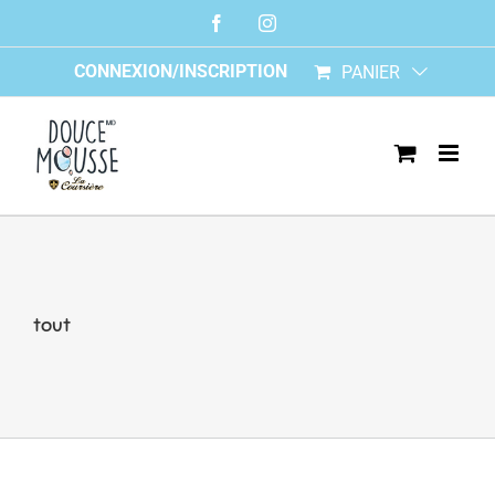
Skip
Facebook
Instagram
to
content
CONNEXION/INSCRIPTION
PANIER
tout