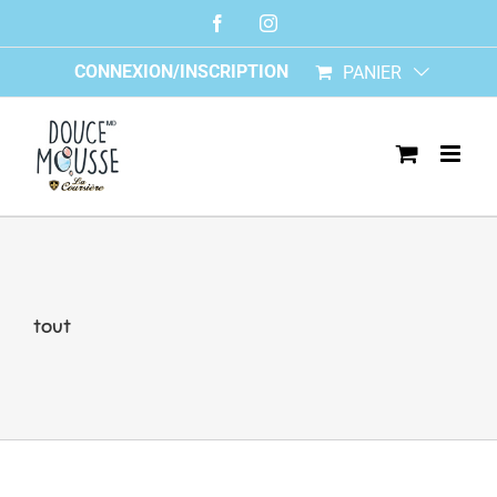
Skip
Facebook
Instagram
to
content
CONNEXION/INSCRIPTION
PANIER
tout