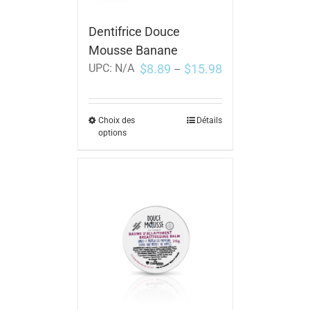
Dentifrice Douce
Mousse Banane
$
8.89
$
15.98
UPC:
N/A
–
Choix des
Détails
options