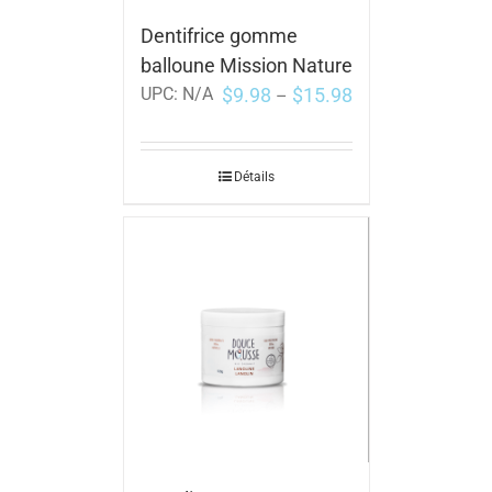
Dentifrice gomme
balloune Mission Nature
$
9.98
$
15.98
UPC:
N/A
–
Détails