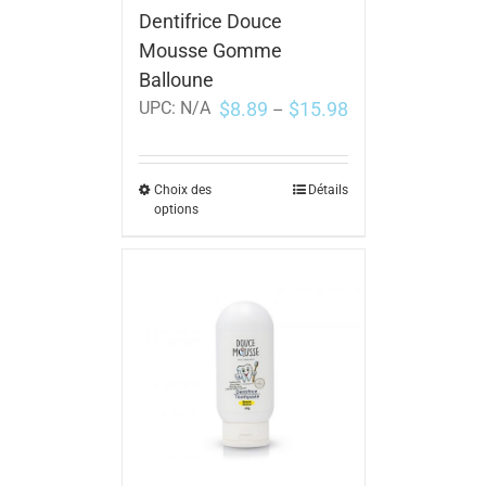
Dentifrice Douce
Mousse Gomme
Balloune
$
8.89
$
15.98
UPC:
N/A
–
Choix des
Détails
options