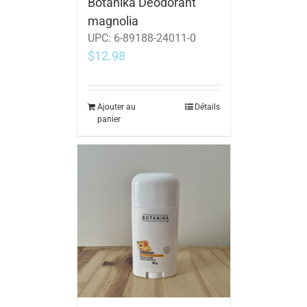
Botanika Déodorant
magnolia
UPC:
6-89188-24011-0
$
12.98
Ajouter au
Détails
panier