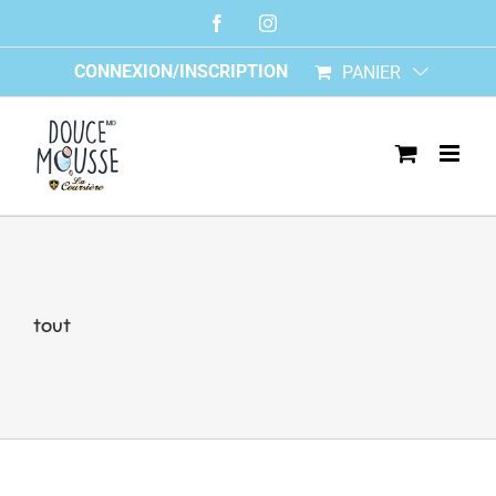
Skip
Facebook
Instagram
to
content
CONNEXION/INSCRIPTION
PANIER
tout