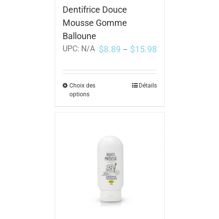
Dentifrice Douce
Mousse Gomme
Balloune
$
8.89
$
15.98
UPC:
N/A
–
Choix des
Détails
options