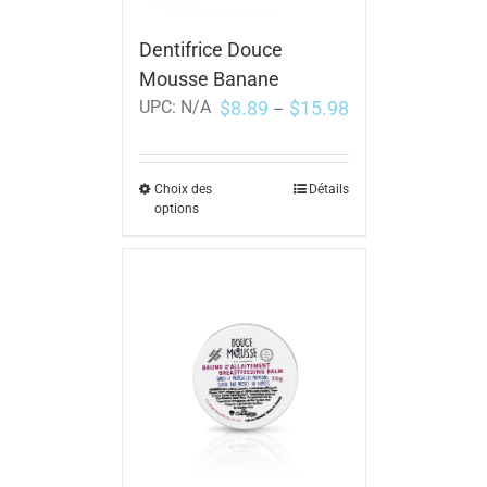
Dentifrice Douce
Mousse Banane
$
8.89
$
15.98
UPC:
N/A
–
Choix des
Détails
options