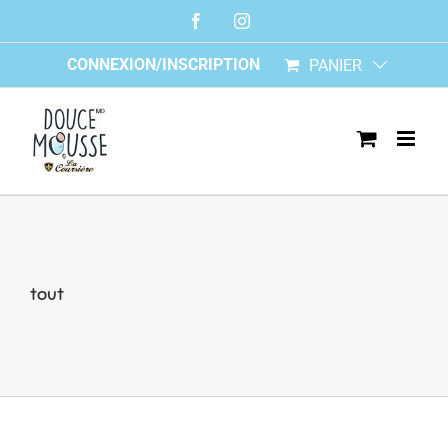
Skip
Facebook
Instagram
to
content
CONNEXION/INSCRIPTION
PANIER
tout