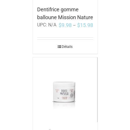
Dentifrice gomme
balloune Mission Nature
$
9.98
$
15.98
UPC:
N/A
–
Détails