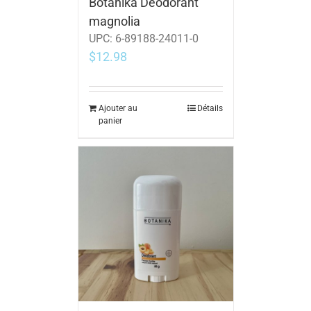
Botanika Déodorant
magnolia
UPC:
6-89188-24011-0
$
12.98
Ajouter au
Détails
panier