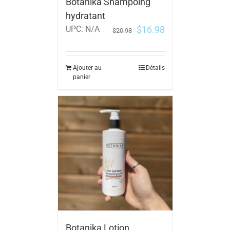
Botanika Shampoing
hydratant
$
16.98
UPC:
N/A
$
20.98
Ajouter au
Détails
panier
Botanika Lotion