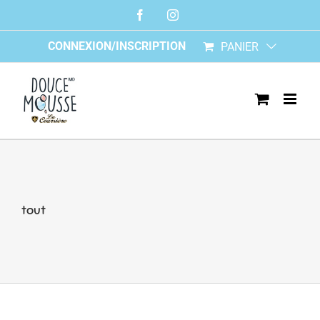
Skip
Facebook
Instagram
to
content
CONNEXION/INSCRIPTION
PANIER
tout