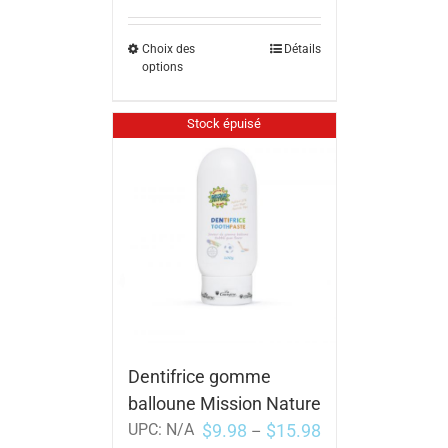
Choix des
Détails
options
Stock épuisé
Dentifrice gomme
balloune Mission Nature
$
9.98
$
15.98
UPC:
N/A
–