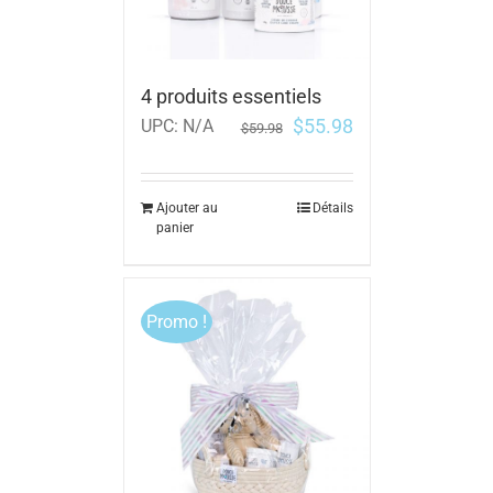
4 produits essentiels
$
55.98
UPC:
N/A
$
59.98
Ajouter au
Détails
panier
Promo !