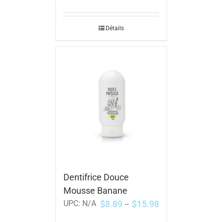
Détails
Dentifrice Douce
Mousse Banane
$
8.89
$
15.98
UPC:
N/A
–