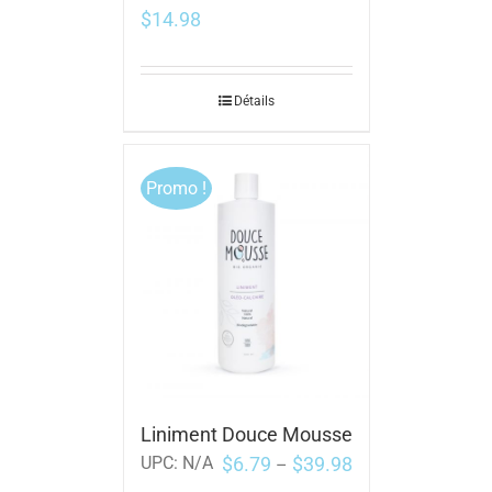
$
14.98
Détails
Promo !
Liniment Douce Mousse
$
6.79
$
39.98
UPC:
N/A
–