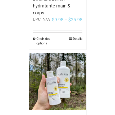
hydratante main &
corps
$
9.98
$
25.98
UPC:
N/A
–
Choix des
Détails
options