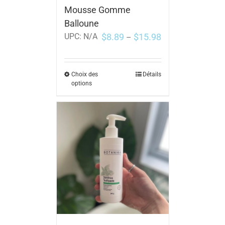
Mousse Gomme
Balloune
$
8.89
$
15.98
UPC:
N/A
–
Choix des
Détails
options