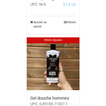
$
14.98
UPC:
N/A
Ajouter au
Détails
panier
Stock épuisé
Gel douche hommes
UPC:
6-89188-71007-1