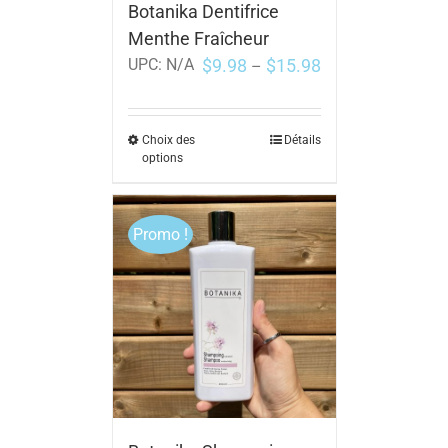
Botanika Dentifrice
Menthe Fraîcheur
$
9.98
$
15.98
UPC:
N/A
–
Choix des
Détails
options
Promo !