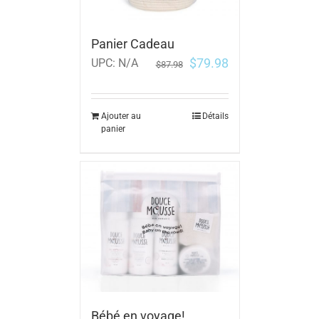
Panier Cadeau
$
79.98
UPC:
N/A
$
87.98
Ajouter au
Détails
panier
Bébé en voyage!