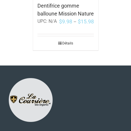
Dentifrice gomme
balloune Mission Nature
$
9.98
$
15.98
UPC:
N/A
–
Détails