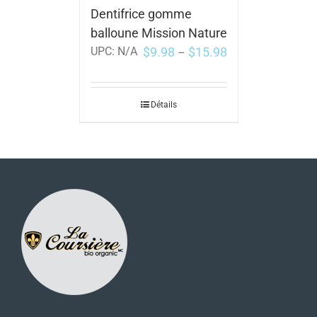
Dentifrice gomme
balloune Mission Nature
$
9.98
$
15.98
UPC:
N/A
–
Détails