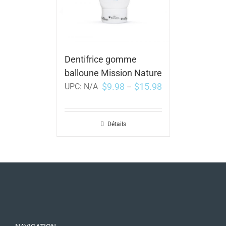
Dentifrice gomme
balloune Mission Nature
$
9.98
$
15.98
UPC:
N/A
–
Détails