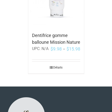
Dentifrice gomme
balloune Mission Nature
$
9.98
$
15.98
UPC:
N/A
–
Détails