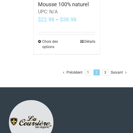
Mousse 100% naturel
UPC:
N/A
$
22.98
$
38.98
–
Choix des
Détails
options
Précédent
1
2
3
Suivant