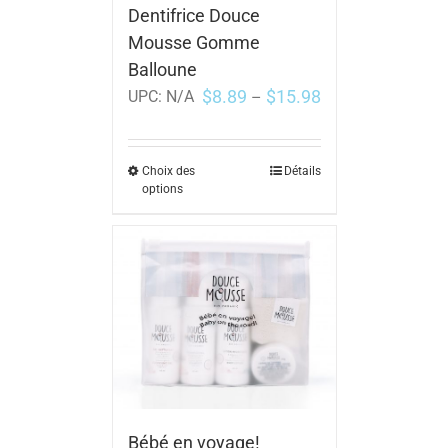
Dentifrice Douce
Mousse Gomme
Balloune
$
8.89
$
15.98
UPC:
N/A
–
Choix des
Détails
options
Bébé en voyage!