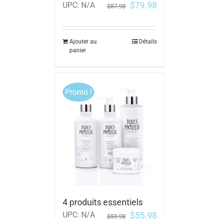
$
79.98
UPC:
N/A
$
87.98
Ajouter au
Détails
panier
Promo !
4 produits essentiels
$
55.98
UPC:
N/A
$
59.98