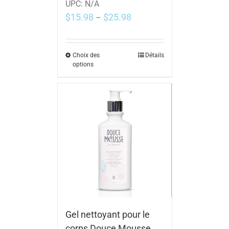
UPC:
N/A
$
15.98
$
25.98
–
Choix des
Détails
options
Gel nettoyant pour le
corps Douce Mousse