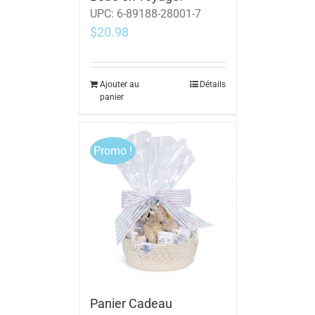
UPC:
6-89188-28001-7
$
20.98
Ajouter au
Détails
panier
Promo !
Panier Cadeau