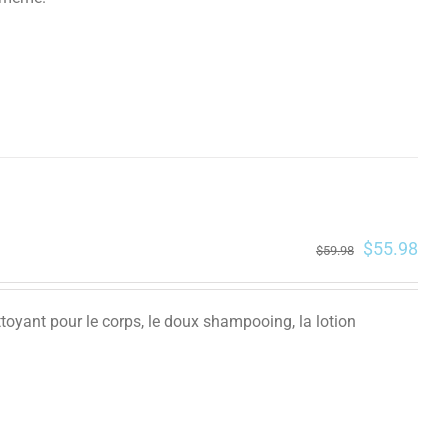
$
55.98
$
59.98
oyant pour le corps, le doux shampooing, la lotion