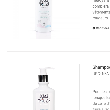
nettoyant 
comblera l
vêtements 
rougeurs.
Choix des 
Shampoo
UPC:
N/A
Pour les p
lorsque le
de celle d
faire avec