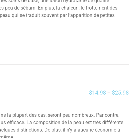
les soins de base, une lotion hydratante de qualité
ès peu de sébum. En plus, la chaleur , le frottement des
eau qui se traduit souvent par l’apparition de petites
$
14.98
$
25.98
–
ans la plupart des cas, seront peu nombreux. Par contre,
s efficace. La composition de la peau est très différente
quelques distinctions. De plus, il n’y a aucune économie à
a même.