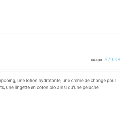
$
79.98
$
87.98
mpooing, une lotion hydratante, une crème de change pour
s, une lingette en coton bio ainsi qu'une peluche