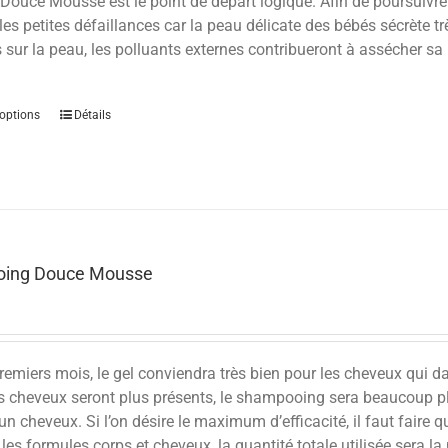
Douce Mousse est le point de départ logique. Afin de poursuivre 
es petites défaillances car la peau délicate des bébés sécrète tr
sur la peau, les polluants externes contribueront à assécher sa p
options
Détails
ing Douce Mousse
remiers mois, le gel conviendra très bien pour les cheveux qui d
s cheveux seront plus présents, le shampooing sera beaucoup plu
’un cheveux. Si l’on désire le maximum d’efficacité, il faut faire 
 les formules corps et cheveux, la quantité totale utilisée sera l