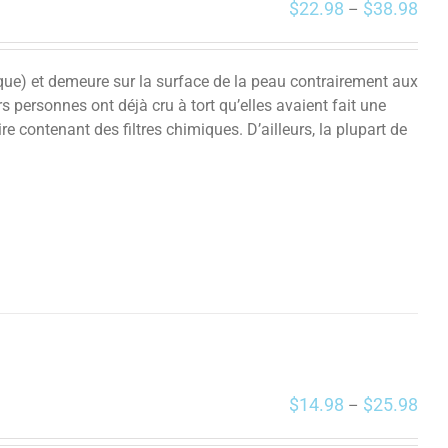
$
22.98
$
38.98
–
ue) et demeure sur la surface de la peau contrairement aux
rs personnes ont déjà cru à tort qu’elles avaient fait une
ire contenant des filtres chimiques. D’ailleurs, la plupart de
$
14.98
$
25.98
–