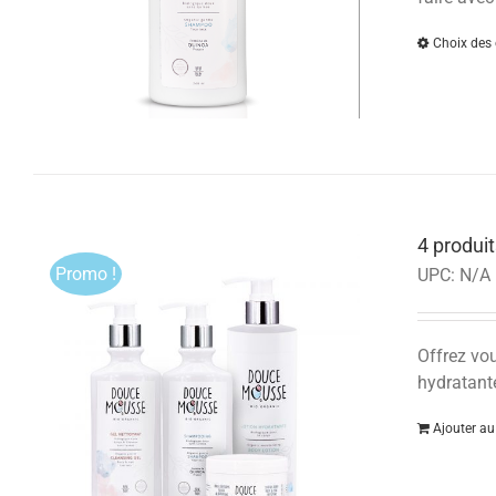
Choix des 
4 produit
Promo !
UPC:
N/A
Offrez vou
hydratante
Ajouter au