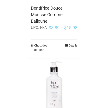
Dentifrice Douce
Mousse Gomme
Balloune
$
8.89
$
15.98
UPC:
N/A
–
Choix des
Détails
options