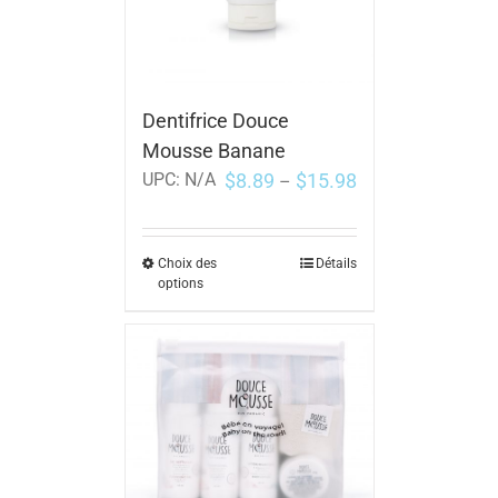
Dentifrice Douce
Mousse Banane
$
8.89
$
15.98
UPC:
N/A
–
Choix des
Détails
options