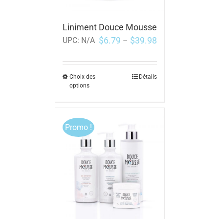
Liniment Douce Mousse
$
6.79
$
39.98
UPC:
N/A
–
Choix des
Détails
options
Promo !