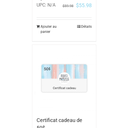
$
55.98
UPC:
N/A
$
59.98
Ajouter au
Détails
panier
Certificat cadeau de
50$