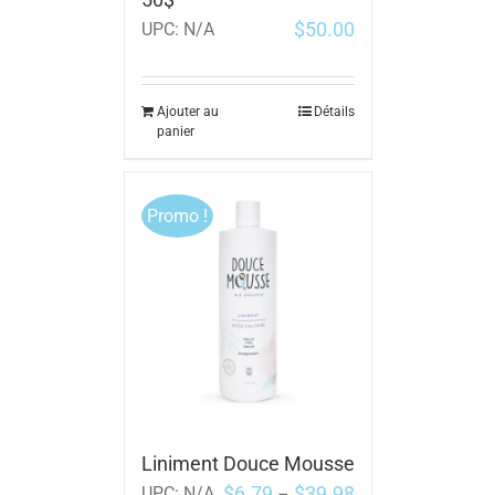
$
50.00
UPC:
N/A
Ajouter au
Détails
panier
Promo !
Liniment Douce Mousse
$
6.79
$
39.98
UPC:
N/A
–