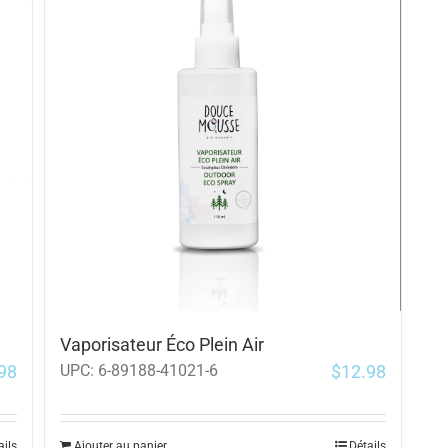
Vaporisateur Éco Plein Air
98
$
12.98
UPC:
6-89188-41021-6
ails
Ajouter au panier
Détails