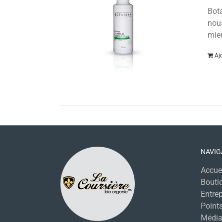
Bota
nous
mieu
Aj
NAVIG
Accue
Bouti
Entrep
Points
Média