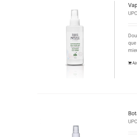
Vap
UPC
Douc
que 
mieu
Aj
Bot
UPC