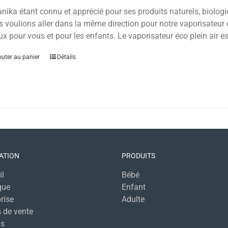
nika étant connu et apprécié pour ses produits naturels, biologiqu
 voulions aller dans la même direction pour notre vaporisateur é
x pour vous et pour les enfants.
Le vaporisateur éco plein air es
outer au panier
Détails
ATION
PRODUITS
il
Bébé
que
Enfant
rise
Adulte
 de vente
s