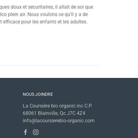
es doux et sécuritaires, il allait de soi que
co plein air. Nous voulons ce qu’il y a de
t efficace pour les enfants et les adultes.
NOUS JOINDRE
La Coursière bio organic inc C.P.
68061 Blainville, Qc J7C 4Z4
info@lacoursierebio-organic.com