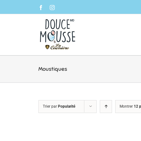
Skip
Facebook
Instagram
to
content
Moustiques
Trier par
Popularité
Montrer
12 p