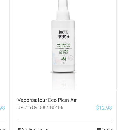
Vaporisateur Éco Plein Air
98
$
12.98
UPC:
6-89188-41021-6
ails
Ajouter au panier
Détails