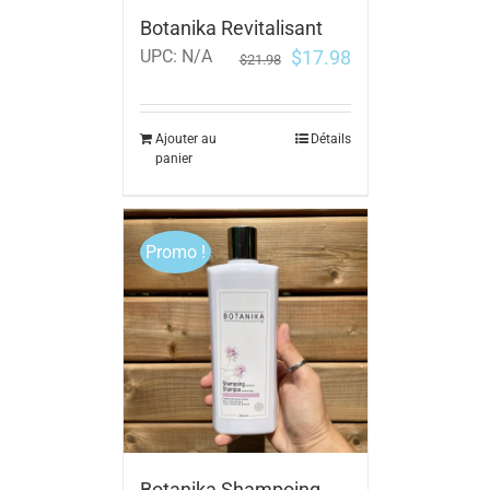
Botanika Revitalisant
$
17.98
UPC:
N/A
$
21.98
Ajouter au
Détails
panier
Promo !
Botanika Shampoing