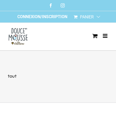
Skip
Facebook
Instagram
to
content
CONNEXION/INSCRIPTION
PANIER
tout