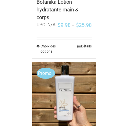
Botanika Lotion
hydratante main &
corps
$
9.98
$
25.98
UPC:
N/A
–
Choix des
Détails
options
Promo !