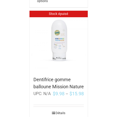
options
Stock épuisé
Dentifrice gomme
balloune Mission Nature
$
9.98
$
15.98
UPC:
N/A
–
Détails