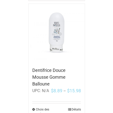
Dentifrice Douce
Mousse Gomme
Balloune
$
8.89
$
15.98
UPC:
N/A
–
Choix des
Détails