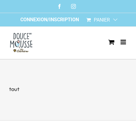
Skip
Facebook
Instagram
to
content
CONNEXION/INSCRIPTION
PANIER
tout