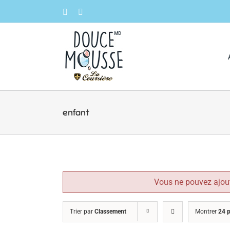
Skip
Facebook
Instagram
to
content
enfant
Vous ne pouvez ajout
Trier par
Classement
Montrer
24 p