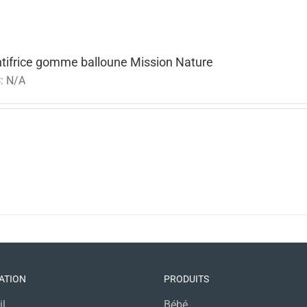
tifrice gomme balloune Mission Nature
:
N/A
ATION
PRODUITS
il
Bébé