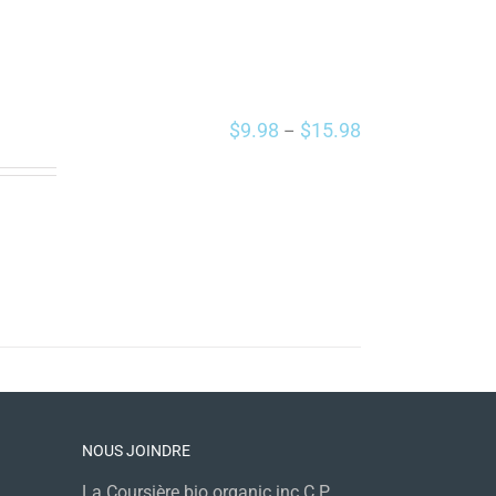
$
9.98
$
15.98
–
NOUS JOINDRE
La Coursière bio organic inc C.P.