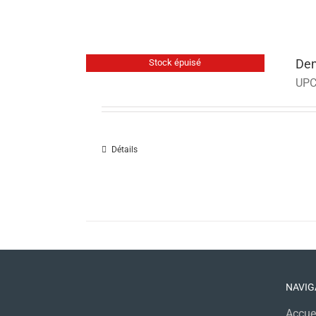
Den
Stock épuisé
UPC
Détails
NAVIG
Accue