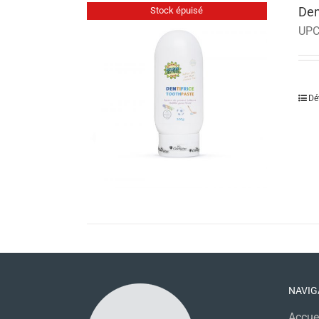
Den
Stock épuisé
UPC
Dé
NAVIG
Accue