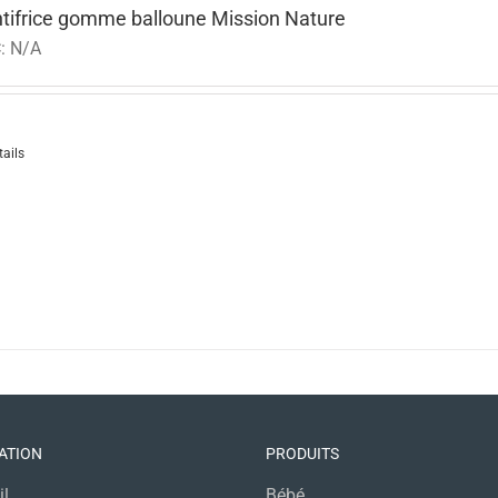
tifrice gomme balloune Mission Nature
:
N/A
tails
ATION
PRODUITS
il
Bébé