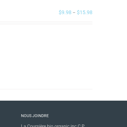
$
9.98
$
15.98
–
NOUS JOINDRE
La Coursière bio organic inc C.P.