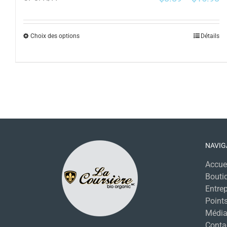
Choix des options
Détails
NAVIG
Accue
Bouti
Entrep
Points
Média
Conta