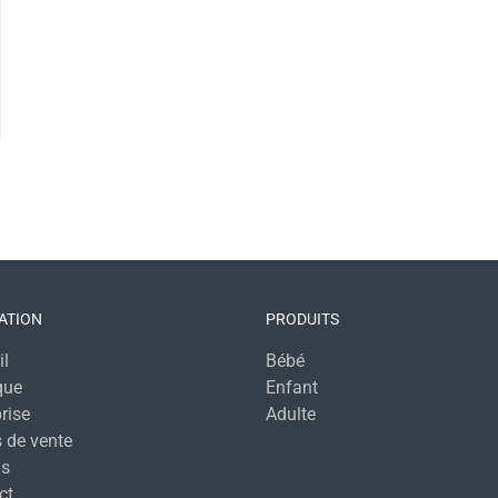
ATION
PRODUITS
il
Bébé
que
Enfant
rise
Adulte
 de vente
s
ct