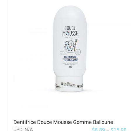
Dentifrice Douce Mousse Gomme Balloune
$
8.89
$
15.98
UPC:
N/A
–