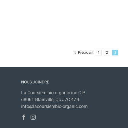
Précédent
1
2
3
NOUS JOINDRE
La Coursière bio organic inc C.P.
68061 Blainville, Qc J7C 4Z4
info@lacoursierebio-organic.com