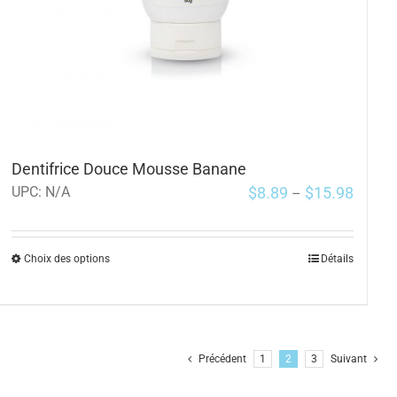
Dentifrice Douce Mousse Banane
$
8.89
$
15.98
UPC:
N/A
–
Choix des options
Détails
Précédent
1
2
3
Suivant