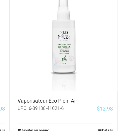
Vaporisateur Éco Plein Air
98
$
12.98
UPC:
6-89188-41021-6
ails
Ajouter au panier
Détails