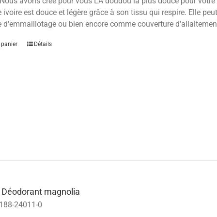
Nous avons créé pour vous LA doudou la plus douce pour votre p
 ivoire est douce et légère grâce à son tissu qui respire. Elle 
e d'emmaillotage ou bien encore comme couverture d'allaitem
 panier
Détails
 Déodorant magnolia
188-24011-0