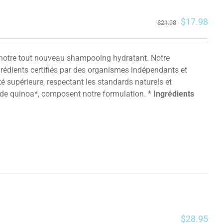
$
17.98
$
21.98
c notre tout nouveau shampooing hydratant. Notre
grédients certifiés par des organismes indépendants et
é supérieure, respectant les standards naturels et
ine de quinoa*, composent notre formulation. *
Ingrédients
$
28.95