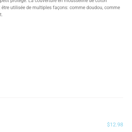
etit protégé. La couverture en mousseline de coton
peut être utilisée de multiples façons: comme doudou, comme
ent.
$
12.98