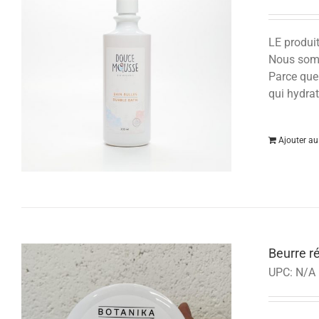
LE produi
Nous somm
Parce que
qui hydrat
Ajouter au
Beurre r
UPC:
N/A