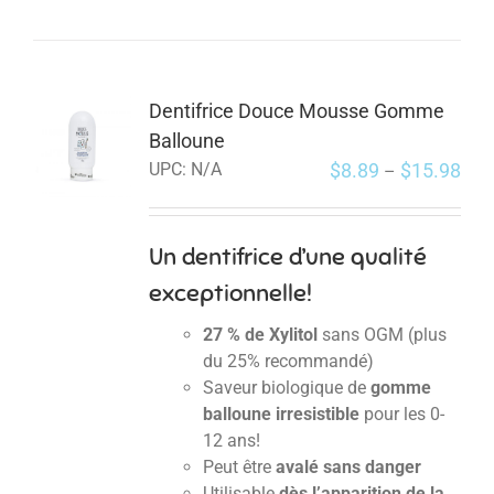
Dentifrice Douce Mousse Gomme
Balloune
$
8.89
$
15.98
UPC:
N/A
–
Un dentifrice d’une qualité
exceptionnelle!
27 % de Xylitol
sans OGM (plus
du 25% recommandé)
Saveur biologique de
gomme
balloune irresistible
pour les 0-
12 ans!
Peut être
avalé sans danger
Utilisable
dès l’apparition de la