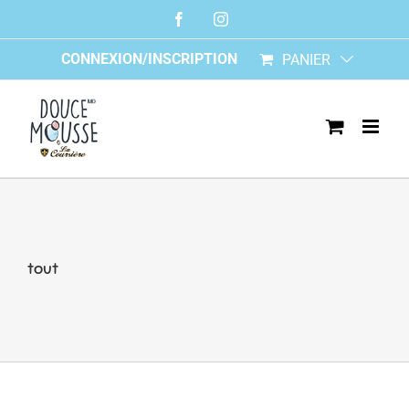
Skip
Facebook
Instagram
to
content
CONNEXION/INSCRIPTION
PANIER
tout