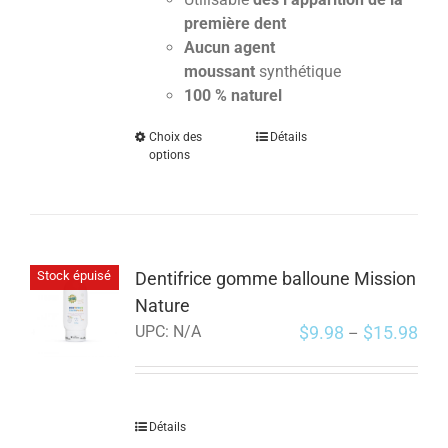
première dent
Aucun agent
moussant
synthétique
100 % naturel
Choix des
Détails
options
Dentifrice gomme balloune Mission
Stock épuisé
Nature
$
9.98
$
15.98
UPC:
N/A
–
Détails