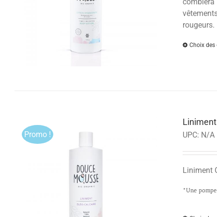
comblera l
vêtements 
rougeurs.
Choix des 
Linimen
Promo !
UPC:
N/A
Liniment 
*Une pompe s