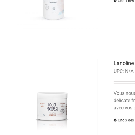
Choix des 
Lanolin
UPC:
N/A
Vous nous 
délicate f
avec vos 
Choix des 