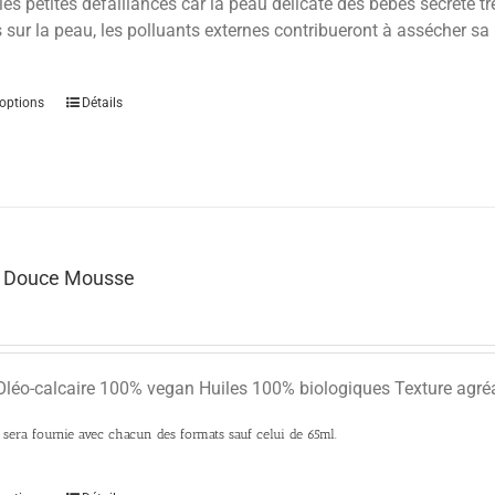
es petites défaillances car la peau délicate des bébés sécrète tr
sur la peau, les polluants externes contribueront à assécher sa p
options
Détails
t Douce Mousse
Oléo-calcaire 100% vegan Huiles 100% biologiques Texture agré
era fournie avec chacun des formats sauf celui de 65ml.