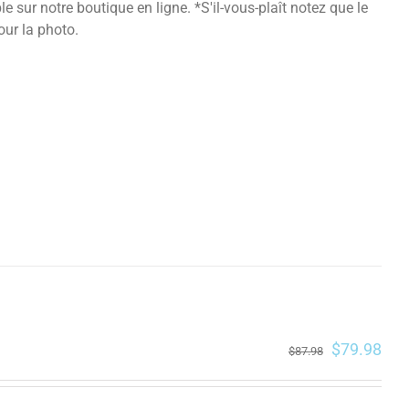
 sur notre boutique en ligne. *S'il-vous-plaît notez que le
our la photo.
$
79.98
$
87.98