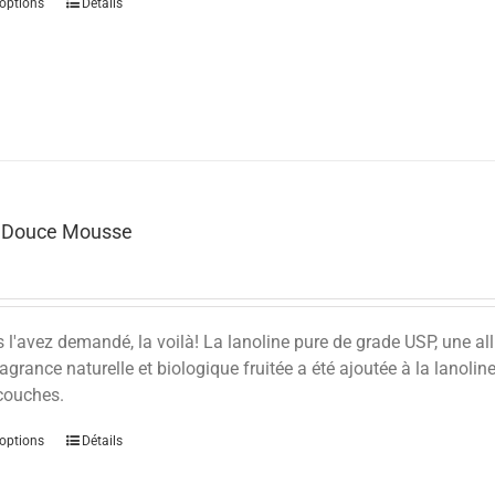
options
Détails
e Douce Mousse
l'avez demandé, la voilà! La lanoline pure de grade USP, une all
ragrance naturelle et biologique fruitée a été ajoutée à la lanoli
couches.
options
Détails