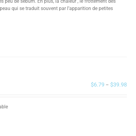
ès peu de sébum. En plus, la chaleur , le frottement des
eau qui se traduit souvent par l’apparition de petites
$
6.79
$
39.98
–
able