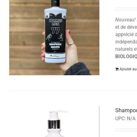
Nouveau!
et de dév
apprécié 
indépendan
naturels e
BIOLOGIQ
Ajouter au
Shampoo
UPC:
N/A