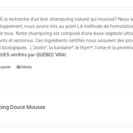
À la recherche d’un bon shampoing naturel qui mousse? Nous avo
eloppement, nous avons mis au point LA méthode de formulation a
de tous. Notre shampoing est composé d’une base végétale ultra 
ts et reconnus. Ces ingrédients certifiés nous assurent des prod
t biologiques. L’aloès*, la bardane*, le thym*, l’ortie et la prot
UES vérifiés par QUÉBEC VRAI
.
 panier
Détails
ing Douce Mousse