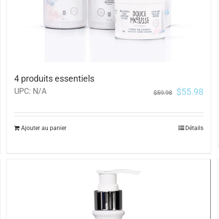
4 produits essentiels
$
55.98
UPC:
N/A
$
59.98
Ajouter au panier
Détails