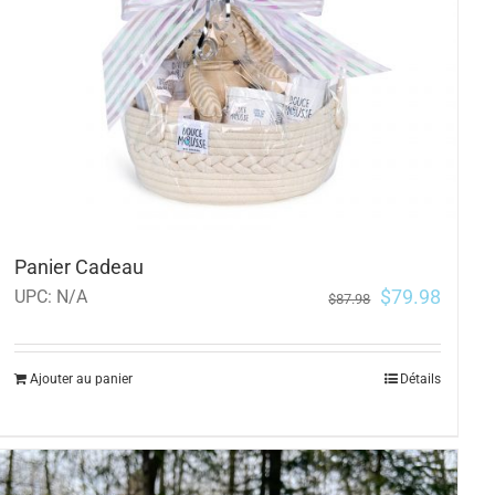
Panier Cadeau
$
79.98
UPC:
N/A
$
87.98
Ajouter au panier
Détails