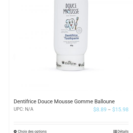
Dentifrice Douce Mousse Gomme Balloune
$
8.89
$
15.98
UPC:
N/A
–
Choix des options
Détails