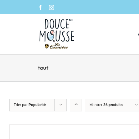
Skip
Facebook
Instagram
to
content
tout
Trier par
Popularité
Montrer
36 produits