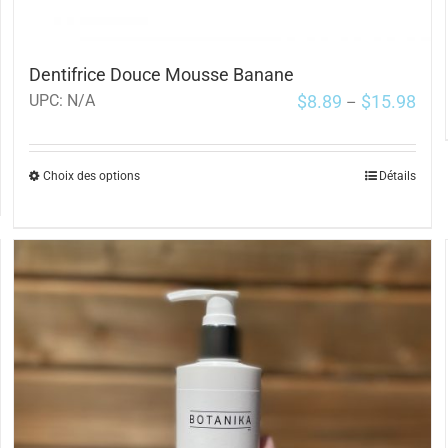
Dentifrice Douce Mousse Banane
$
8.89
$
15.98
UPC:
N/A
–
Choix des options
Détails