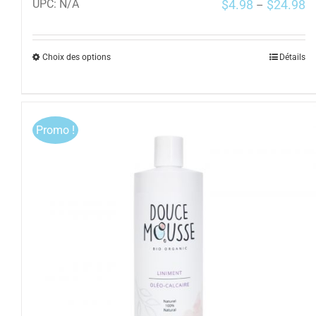
$
4.98
$
24.98
UPC:
N/A
–
Choix des options
Détails
Promo !