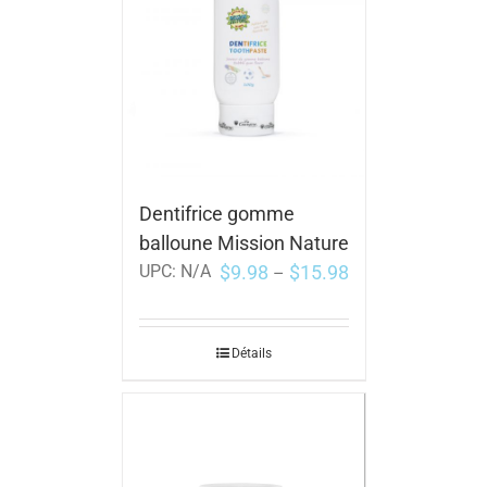
Dentifrice gomme
balloune Mission Nature
$
9.98
$
15.98
UPC:
N/A
–
Détails