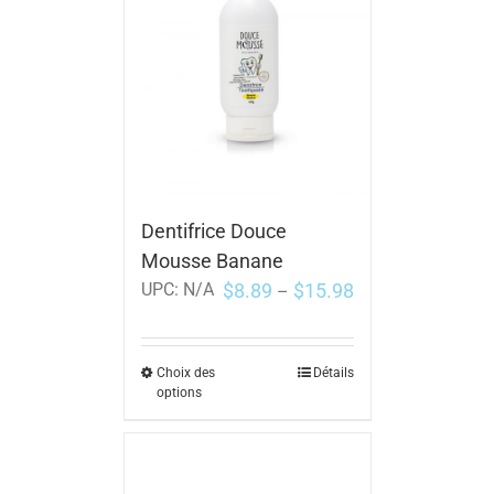
Dentifrice Douce
Mousse Banane
$
8.89
$
15.98
UPC:
N/A
–
Choix des
Détails
options