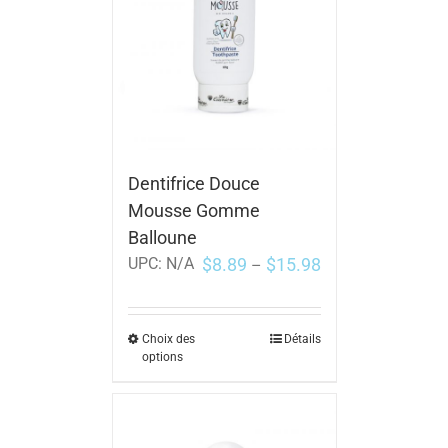
Dentifrice Douce
Mousse Gomme
Balloune
$
8.89
$
15.98
UPC:
N/A
–
Choix des
Détails
options