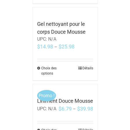
Gel nettoyant pour le
corps Douce Mousse
UPC:
N/A
$
14.98
$
25.98
–
Choix des
Détails
options
Promo !
Liniment Douce Mousse
$
6.79
$
39.98
UPC:
N/A
–