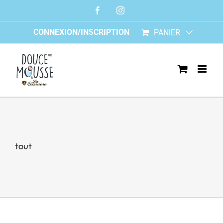
Skip
Facebook
Instagram
to
content
CONNEXION/INSCRIPTION
PANIER
tout