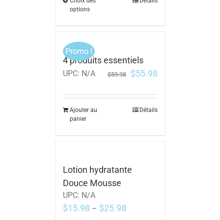
Choix des
Détails
options
Promo !
4 produits essentiels
$
55.98
UPC:
N/A
$
59.98
Ajouter au
Détails
panier
Lotion hydratante
Douce Mousse
UPC:
N/A
$
15.98
$
25.98
–