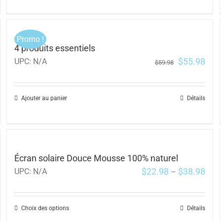
Promo !
4 produits essentiels
$
55.98
UPC:
N/A
$
59.98
Ajouter au panier
Détails
Écran solaire Douce Mousse 100% naturel
$
22.98
$
38.98
UPC:
N/A
–
Choix des options
Détails