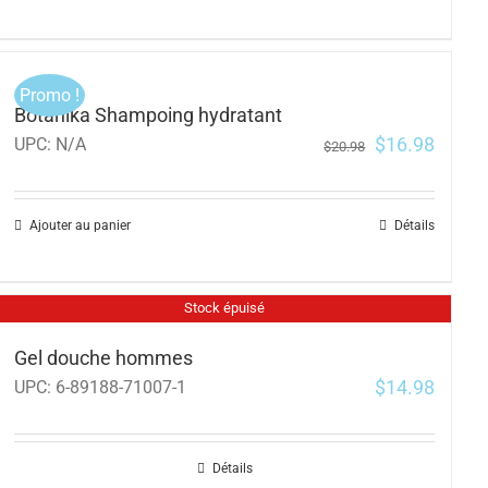
Promo !
Botanika Shampoing hydratant
$
16.98
UPC:
N/A
$
20.98
Ajouter au panier
Détails
Stock épuisé
Gel douche hommes
$
14.98
UPC:
6-89188-71007-1
Détails