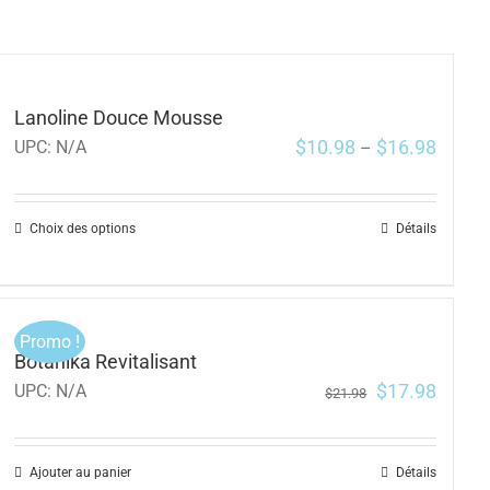
Lanoline Douce Mousse
$
10.98
$
16.98
UPC:
N/A
–
Choix des options
Détails
Promo !
Botanika Revitalisant
$
17.98
UPC:
N/A
$
21.98
Ajouter au panier
Détails