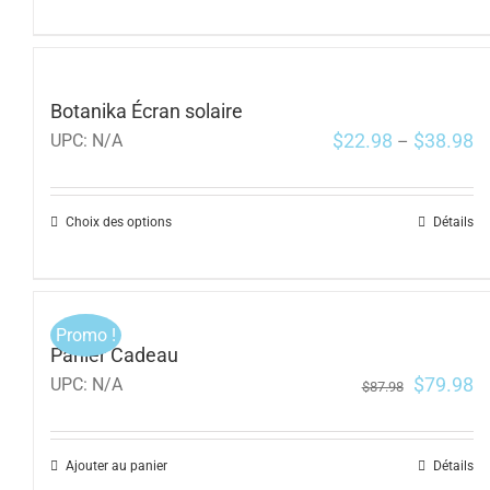
Botanika Écran solaire
$
22.98
$
38.98
UPC:
N/A
–
Choix des options
Détails
Promo !
Panier Cadeau
$
79.98
UPC:
N/A
$
87.98
Ajouter au panier
Détails