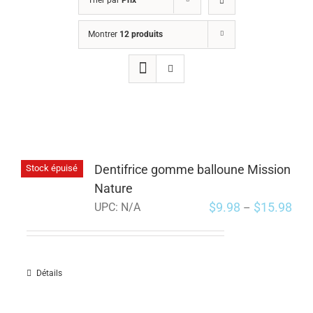
Trier par
Prix
Montrer
12 produits
Dentifrice gomme balloune Mission
Stock épuisé
Nature
$
9.98
$
15.98
UPC:
N/A
–
Détails