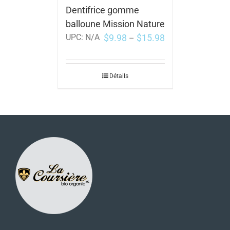
Dentifrice gomme
balloune Mission Nature
$
9.98
$
15.98
UPC:
N/A
–
Détails