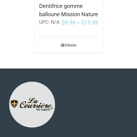
Dentifrice gomme
balloune Mission Nature
$
9.98
$
15.98
UPC:
N/A
–
Détails