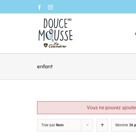
Skip
Facebook
Instagram
to
content
enfant
Vous ne pouvez ajouter
Trier par
Nom
Montrer
36 p