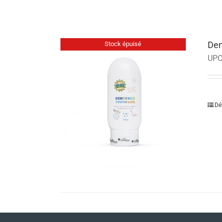
Den
Stock épuisé
UPC
Dé