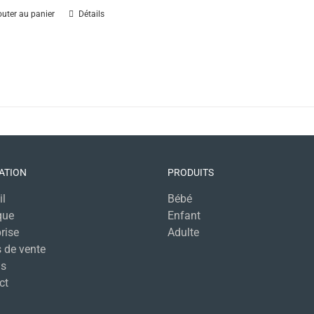
outer au panier
Détails
ATION
PRODUITS
il
Bébé
que
Enfant
rise
Adulte
 de vente
s
ct