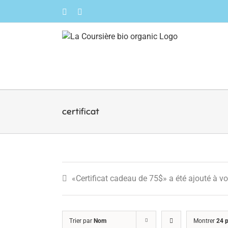
Skip
Facebook
Instagram
to
content
certificat
«Certificat cadeau de 75$» a été ajouté à vo
Trier par
Nom
Montrer
24 p