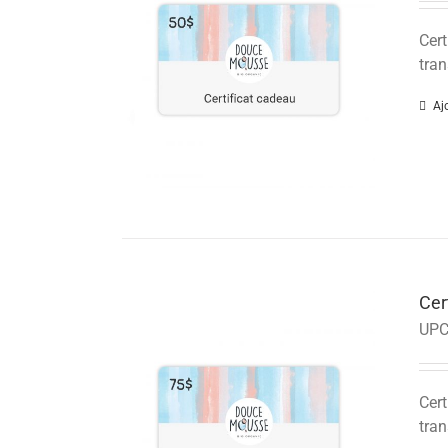
Cert
tran
Aj
Cer
UPC
Cert
tran