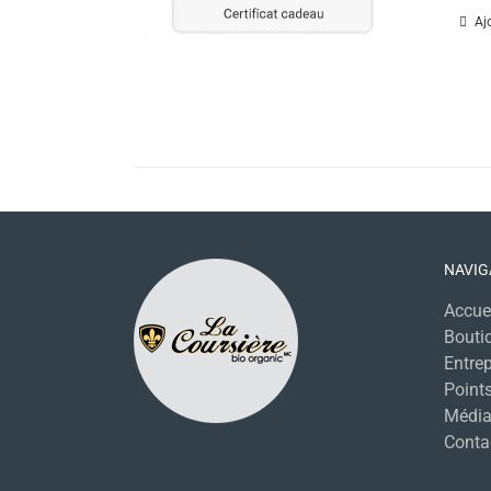
Aj
NAVIG
Accue
Bouti
Entrep
Points
Média
Conta