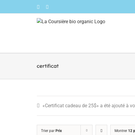
Skip
Facebook
Instagram
to
content
certificat
«Certificat cadeau de 25$» a été ajouté à vo
Trier par
Prix
Montrer
12 p