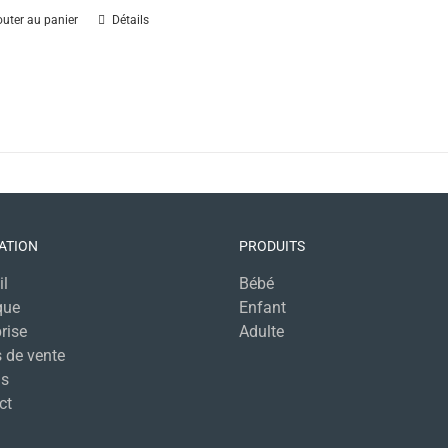
outer au panier
Détails
ATION
PRODUITS
il
Bébé
que
Enfant
rise
Adulte
 de vente
s
ct