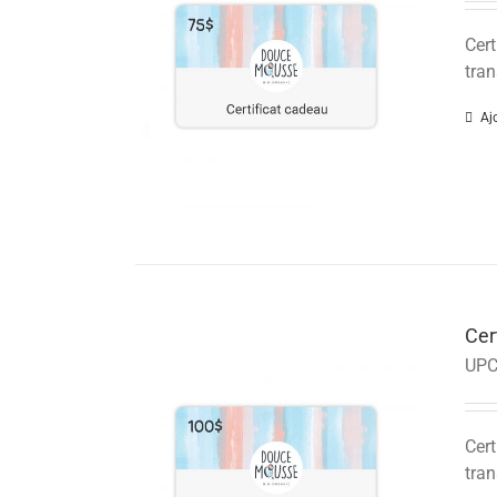
Cert
tran
Aj
Cer
UPC
Cert
tran