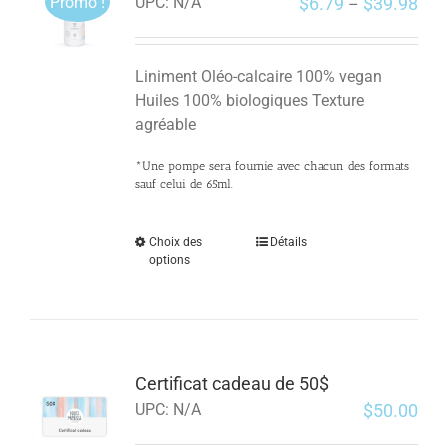
Promo !
$
6.79
$
39.98
UPC:
N/A
–
Liniment Oléo-calcaire 100% vegan
Huiles 100% biologiques Texture
agréable
*Une pompe sera fournie avec chacun des formats
sauf celui de 65ml.
Choix des
Détails
options
Certificat cadeau de 50$
$
50.00
UPC:
N/A