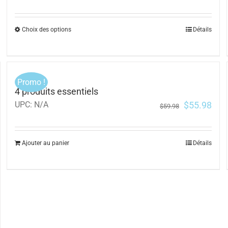
Choix des options
Détails
Promo !
4 produits essentiels
$
55.98
UPC:
N/A
$
59.98
Ajouter au panier
Détails