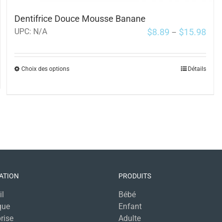
Dentifrice Douce Mousse Banane
$
8.89
$
15.98
UPC:
N/A
–
Choix des options
Détails
ATION
PRODUITS
il
Bébé
que
Enfant
rise
Adulte