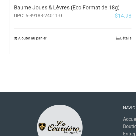
Baume Joues & Lèvres (Eco Format de 18g)
$
14.98
UPC:
6-89188-24011-0
Ajouter au panier
Détails
NAVIG
Accue
Bouti
Entrep