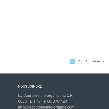
1
2
3
Suivant
NOUS JOINDRE
La Coursière bio organic inc C.P.
68061 Blainville, Qc J7C 4Z4
info@lacoursierebio-organic.com