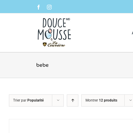
Skip
Facebook
Instagram
to
content
bebe
Trier par
Popularité
Montrer
12 produits