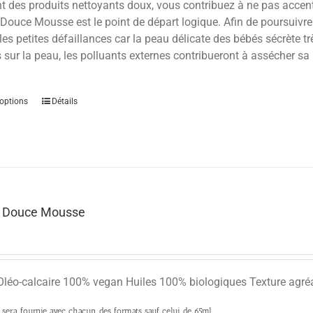
nt des produits nettoyants doux, vous contribuez à ne pas accen
Douce Mousse est le point de départ logique. Afin de poursuivre 
es petites défaillances car la peau délicate des bébés sécrète tr
sur la peau, les polluants externes contribueront à assécher sa p
options
Détails
t Douce Mousse
Oléo-calcaire 100% vegan Huiles 100% biologiques Texture agré
era fournie avec chacun des formats sauf celui de 65ml.