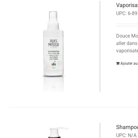
Vaporisat
UPC:
6-89
Douce Mous
aller dans
vaporisate
Ajouter au
Shampoo
UPC:
N/A