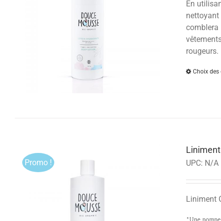
En utilisa
nettoyant 
comblera l
vêtements 
rougeurs.
Choix des 
Linimen
Promo !
UPC:
N/A
Liniment 
*Une pompe s