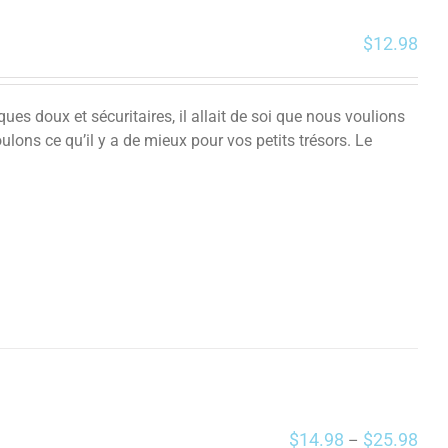
$
12.98
es doux et sécuritaires, il allait de soi que nous voulions
ulons ce qu’il y a de mieux pour vos petits trésors.
Le
$
14.98
$
25.98
–