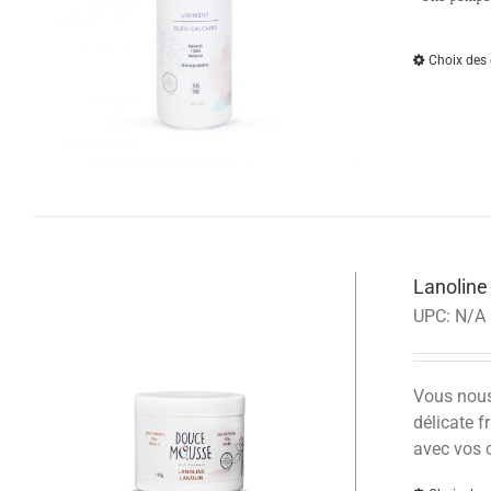
Choix des 
Lanolin
UPC:
N/A
Vous nous 
délicate f
avec vos 