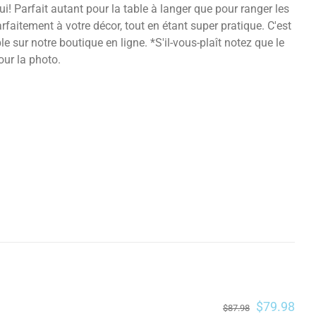
i! Parfait autant pour la table à langer que pour ranger les
aitement à votre décor, tout en étant super pratique. C'est
 sur notre boutique en ligne. *S'il-vous-plaît notez que le
our la photo.
$
79.98
$
87.98