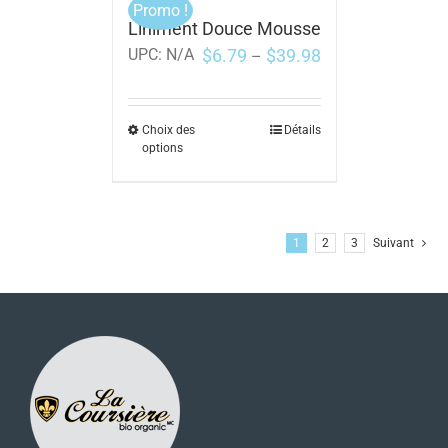
Promo !
Liniment Douce Mousse
$
6.79
$
39.98
UPC:
N/A
–
Choix des
Détails
options
1
2
3
Suivant