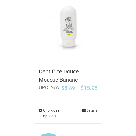
Dentifrice Douce
Mousse Banane
$
8.89
$
15.98
UPC:
N/A
–
Choix des
Détails
options