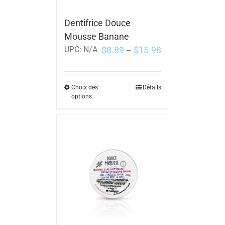
Dentifrice Douce
Mousse Banane
$
8.89
$
15.98
UPC:
N/A
–
Choix des
Détails
options