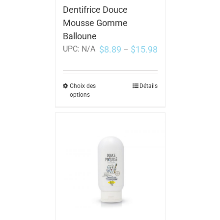
Dentifrice Douce
Mousse Gomme
Balloune
$
8.89
$
15.98
UPC:
N/A
–
Choix des
Détails
options