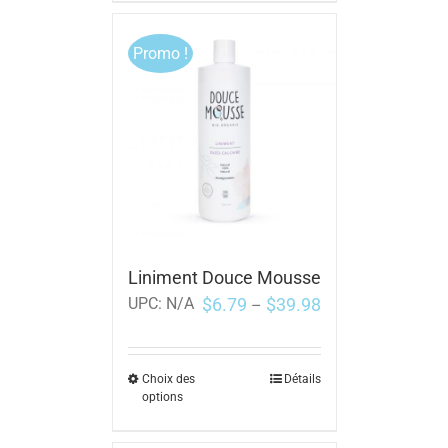
Promo !
Liniment Douce Mousse
$
6.79
$
39.98
UPC:
N/A
–
Choix des
Détails
options