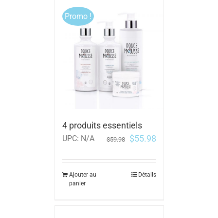
Promo !
4 produits essentiels
$
55.98
UPC:
N/A
$
59.98
Ajouter au
Détails
panier