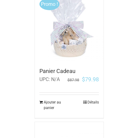
Promo !
Panier Cadeau
$
79.98
UPC:
N/A
$
87.98
Ajouter au
Détails
panier